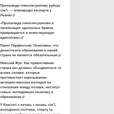
Пропаганда гомосексуалізму руйнує
сім’ї, — міжнародні експерти у
Львові
«Пропаганда гомосексуализма и
легализация однополых браков
превращаются в воинствующую
идеологию»
Павел Парфентьев: Позитивно, что
дошкольное образование в нашей
стране не является обязательным
Николай Жук: Как православная
страна мы должны объединяться со
всеми силами, которые
противостоят навязыванию
антихристианских взглядов на
отношения между полами, институт
семьи, молодежную политику и
образование
У Комітеті з питань з питань сім’ї,
молодіжної політики, спорту та