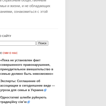
ем серьезным общественным
мьи и жизни, и не обладающих
ниями, ознакомиться с этой
О САЙТУ
ЛЕ
СМИ О НАС
«Пока не установлен факт
совершенного правонарушения,
принудительное вмешательство в
семью должно быть невозможно»
Эксперты: Соглашение об
ассоциации в сегодняшнем виде —
угроза для семьи в Украине
Одностатеві шлюби руйнують
традиційну сім’ю