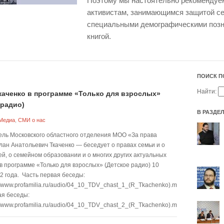
Поэтому мы настоятельно рекоменду
активистам, занимающимся защитой се
специальными демографическими позна
книгой.
ПОИСК П
Найти:
каченко в программе «Только для взрослых»
 радио)
В РАЗДЕ
Медиа
,
СМИ о нас
ль Московского областного отделения МОО «За права
лан Анатольевич Ткаченко — беседует о правах семьи и о
ей, о семейном образовании и о многих других актуальных
в программе «Только для взрослых» (Детское радио) 10
2 года. Часть первая беседы:
://www.profamilia.ru/audio/04_10_TDV_chast_1_(R_Tkachenko).mp3]
ая беседы:
://www.profamilia.ru/audio/04_10_TDV_chast_2_(R_Tkachenko).mp3]