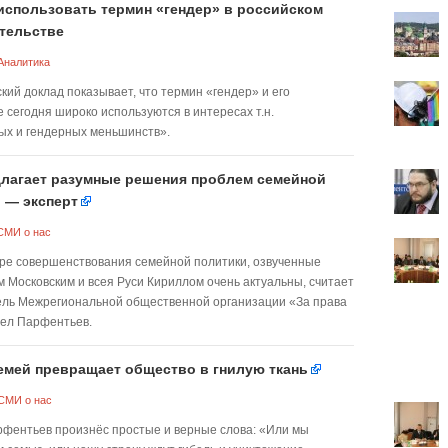
использовать термин «гендер» в российском
тельстве
Аналитика
кий доклад показывает, что термин «гендер» и его
 сегодня широко используются в интересах т.н.
ых и гендерных меньшинств».
лагает разумные решения проблем семейной
 — эксперт
СМИ о нас
ре совершенствования семейной политики, озвученные
 Московским и всея Руси Кириллом очень актуальны, считает
ль Межрегиональной общественной организации «За права
ел Парфентьев.
емей превращает общество в гнилую ткань
СМИ о нас
фентьев произнёс простые и верные слова: «Или мы