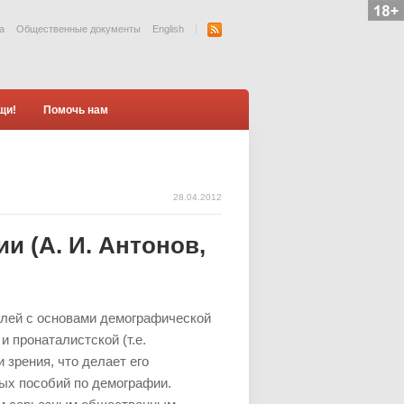
а
Общественные документы
English
щи!
Помочь нам
28.04.2012
и (А. И. Антонов,
елей с основами демографической
и пронаталистской (т.е.
 зрения, что делает его
ых пособий по демографии.