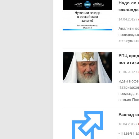
Надо ли 
законода
14.04.2012
/
Аналитичес
производые
«сексуальн
РПЦ пред
политики
11.04.2012
/
Идеи в сфе
Патриархом
председате
семьи» Пав
Распад с
10.04.2012
/
«Павел Пар