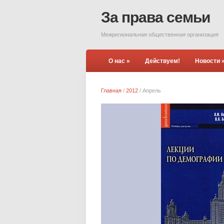
За права семьи
Межрегиональная общественная организация
О нас
»
Действуем!
Новости
Главная
/
2012
/
Апрель