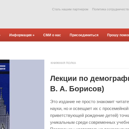
Стать нашим партнером
Политика сотрудничеств
»
Информация
»
СМИ о нас
Присоединиться
Прошу помо
КНИЖНАЯ ПОЛКА
Лекции по демографи
В. А. Борисов)
Это издание не просто знакомит читат
науки, но и освещает их с просемейной 
приветствующей рождение детей) точки
уникальным среди современных учебн