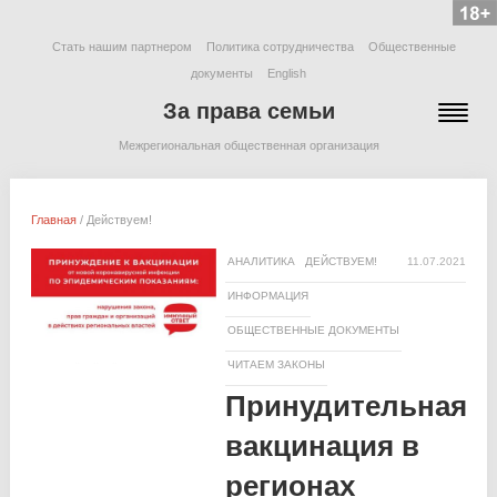
Стать нашим партнером
Политика сотрудничества
Общественные
документы
English
За права семьи
Межрегиональная общественная организация
Главная
/
Действуем!
АНАЛИТИКА
ДЕЙСТВУЕМ!
11.07.2021
ИНФОРМАЦИЯ
ОБЩЕСТВЕННЫЕ ДОКУМЕНТЫ
ЧИТАЕМ ЗАКОНЫ
Принудительная
вакцинация в
регионах