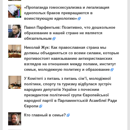
«Пропаганда гомосексуализма и легализация
однополых браков превращаются в
воинствующую идеологию»
Павел Парфентьев: Позитивно, что дошкольное
образование в нашей стране не является
обязательным
Николай Жук: Как православная страна мы
должны объединяться со всеми силами, которые
противостоят навязыванию антихристианских
взглядов на отношения между полами, институт
семьи, молодежную политику и образование
У Комітеті з питань з питань сім’ї, молодіжної
політики, спорту та туризму відбулася зустріч
народних депутатів України з почесним
президентом політичної групи Європейської
народної партії в Парламентській Асамблеї Ради
Європи
Кто главный в семье?