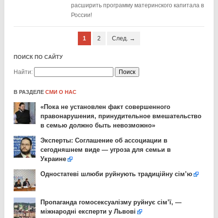
расширить программу материнского капитала в
России!
1
2
След. →
ПОИСК ПО САЙТУ
Найти:
В РАЗДЕЛЕ
СМИ О НАС
«Пока не установлен факт совершенного
правонарушения, принудительное вмешательство
в семью должно быть невозможно»
Эксперты: Соглашение об ассоциации в
сегодняшнем виде — угроза для семьи в
Украине
Одностатеві шлюби руйнують традиційну сім’ю
Пропаганда гомосексуалізму руйнує сім’ї, —
міжнародні експерти у Львові