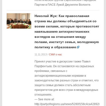
политической группы Европейской Народной
Партии в ПАСЕ Лукой Джузеппе Волонте.
Николай Жук: Как православная
страна мы должны объединяться со
всеми силами, которые противостоят
навязыванию антихристианских
взглядов на отношения между
полами, институт семьи, молодежную
политику и образование
11.11.2013
/
СМИ о нас
Принял участие в дискуссии также Павел
Парфентьев. Он остановился на серьезных
проблемах, связанных с
антидискриминационными нормами в
законодательстве разных стран и отметил, что
защита семьи должен стать абсолютным
приоритетом для всех стран в международных
отношениях.
— See more at:
http://partyofregions.ua/news/5280f158c4ca4289200