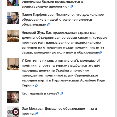
однополых браков превращаются в
воинствующую идеологию»
Павел Парфентьев: Позитивно, что дошкольное
образование в нашей стране не является
обязательным
Николай Жук: Как православная страна мы
должны объединяться со всеми силами, которые
противостоят навязыванию антихристианских
взглядов на отношения между полами, институт
семьи, молодежную политику и образование
У Комітеті з питань з питань сім’ї, молодіжної
політики, спорту та туризму відбулася зустріч
народних депутатів України з почесним
президентом політичної групи Європейської
народної партії в Парламентській Асамблеї Ради
Європи
Кто главный в семье?
Эхо Москвы: Домашнее образование — за и
против.