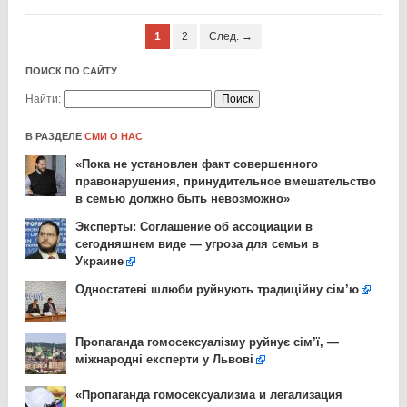
1
2
След. →
ПОИСК ПО САЙТУ
Найти:
В РАЗДЕЛЕ
СМИ О НАС
«Пока не установлен факт совершенного
правонарушения, принудительное вмешательство
в семью должно быть невозможно»
Эксперты: Соглашение об ассоциации в
сегодняшнем виде — угроза для семьи в
Украине
Одностатеві шлюби руйнують традиційну сім’ю
Пропаганда гомосексуалізму руйнує сім’ї, —
міжнародні експерти у Львові
«Пропаганда гомосексуализма и легализация