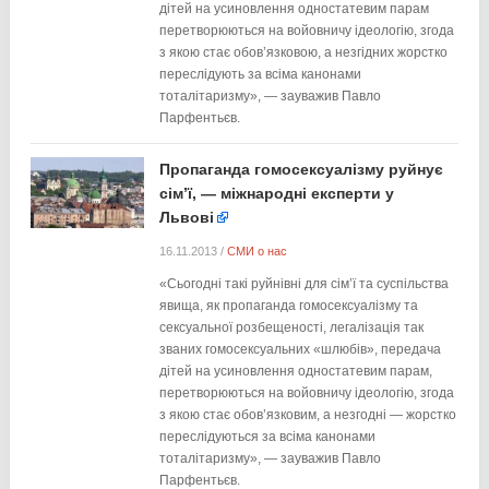
дітей на усиновлення одностатевим парам
перетворюються на войовничу ідеологію, згода
з якою стає обов’язковою, а незгідних жорстко
переслідують за всіма канонами
тоталітаризму», — зауважив Павло
Парфентьєв.
Пропаганда гомосексуалізму руйнує
сім’ї, — міжнародні експерти у
Львові
16.11.2013
/
СМИ о нас
«Сьогодні такі руйнівні для сім’ї та суспільства
явища, як пропаганда гомосексуалізму та
сексуальної розбещеності, легалізація так
званих гомосексуальних «шлюбів», передача
дітей на усиновлення одностатевим парам,
перетворюються на войовничу ідеологію, згода
з якою стає обов’язковим, а незгодні — жорстко
переслідуються за всіма канонами
тоталітаризму», — зауважив Павло
Парфентьєв.