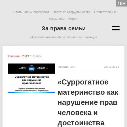
Стать нашим партнером
Политика сотрудничества
Общественные
документы
English
За права семьи
Межрегиональная общественная организация
Главная
/
2013
/
Ноябрь
АНАЛИТИКА
26.11.2013
«Суррогатное
материнство как
нарушение прав
человека и
достоинства