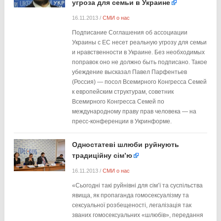
угроза для семьи в Украине
16.11.2013
/
СМИ о нас
Подписание Соглашения об ассоциации
Украины с ЕС несет реальную угрозу для семьи
и нравственности в Украине. Без необходимых
поправок оно не должно быть подписано. Такое
убеждение высказал Павел Парфентьев
(Россия) — посол Всемирного Конгресса Семей
к европейским структурам, советник
Всемирного Конгресса Семей по
международному праву прав человека — на
пресс-конференции в Укринформе.
Одностатеві шлюби руйнують
традиційну сім’ю
16.11.2013
/
СМИ о нас
«Сьогодні такі руйнівні для сім’ї та суспільства
явища, як пропаганда гомосексуалізму та
сексуальної розбещеності, легалізація так
званих гомосексуальних «шлюбів», передання