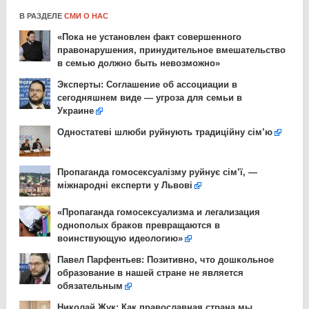
В РАЗДЕЛЕ
СМИ О НАС
«Пока не установлен факт совершенного
правонарушения, принудительное вмешательство
в семью должно быть невозможно»
Эксперты: Соглашение об ассоциации в
сегодняшнем виде — угроза для семьи в
Украине
Одностатеві шлюби руйнують традиційну сім’ю
Пропаганда гомосексуалізму руйнує сім’ї, —
міжнародні експерти у Львові
«Пропаганда гомосексуализма и легализация
однополых браков превращаются в
воинствующую идеологию»
Павел Парфентьев: Позитивно, что дошкольное
образование в нашей стране не является
обязательным
Николай Жук: Как православная страна мы