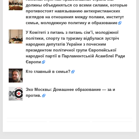
должны объединяться со всеми силами, которые
противостоят навязыванию антихристианских
взглядов на отношения между полами, институт
семьи, молодежную политику и образование
У Комітеті з питань з питань сім’ї, молодіжної
політики, спорту та туризму відбулася зустріч
народних депутатів України з почесним
президентом політичної групи Європейської
народної партії в Парламентській Асамблеї Ради
Європи
Кто главный в семье?
Эхо Москвы: Домашнее образование — за и
против.