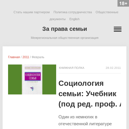
Стать нашим партнером
Политика сотрудничества
Общественные
документы
English
За права семьи
Межрегиональная общественная организация
Главная
/
2011
/
Февраль
КНИЖНАЯ ПОЛКА
28.02.2011
Социология
семьи: Учебник
(под ред. проф. А.
Один из немногих в
отечественной литературе