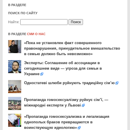
В РАЗДЕЛЕ
ПОИСК ПО САЙТУ
Найти:
В РАЗДЕЛЕ
СМИ О НАС
«Пока не установлен факт совершенного
правонарушения, принудительное вмешательство
в семью должно быть невозможно»
Эксперты: Соглашение об ассоциации в
сегодняшнем виде — угроза для семьи в
Украине
Одностатеві шлюби руйнують традиційну сім’ю
Пропаганда гомосексуалізму руйнує сім’ї, —
міжнародні експерти у Львові
«Пропаганда гомосексуализма и легализация
однополых браков превращаются в
воинствующую идеологию»