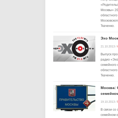
«Родительс
Москвы» 20
областного
Московског
Ткаченко.
Эхо Моск
21.10.2013
/
Выпуск про
радио «Эхо
семейного 
областного
Ткаченко.
Москва: 
семейно
19.10.2013
/
В связи со
семейном о