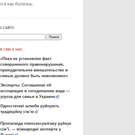
ся как болезнь.
О САЙТУ
ЛЕ
СМИ О НАС
«Пока не установлен факт
совершенного правонарушения,
принудительное вмешательство в
семью должно быть невозможно»
Эксперты: Соглашение об
ассоциации в сегодняшнем виде —
угроза для семьи в Украине
Одностатеві шлюби руйнують
традиційну сім’ю
Пропаганда гомосексуалізму руйнує
сім’ї, — міжнародні експерти у
Львові