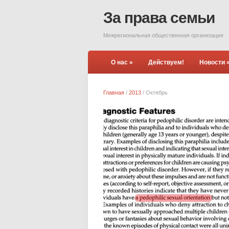
За права семьи
Межрегиональная общественная организация
О нас
»
Действуем!
Новости
Главная
/
2013
/
Октябрь