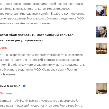
 в 12.00 в пресс-центре «Парламентской газеты» состоялся
ол «Земельное законодательство: меры поддержки
тва жилья для многодетных семей». В работе круглого стола
стие председатель Московского областного отделения МОО
семьи» Руслан Анатольевич Ткаченко.
стол «Как потратить материнский капитал:
тельное регулирование»
Медиа
 в 12.00 в пресс-центре «Парламентской газеты» состоялся
ол «Как потратить материнский капитал: законодательное
ние». В работе круглого стола принял участие председатель
о областного отделения МОО «За права семьи» Руслан
ч Ткаченко.
ный в семье?
СМИ о нас
ентьев — АИФу: «И всё же я уверен, что в нормальной,
мье папа — ведущий, лидер, капитан семейного корабля, а