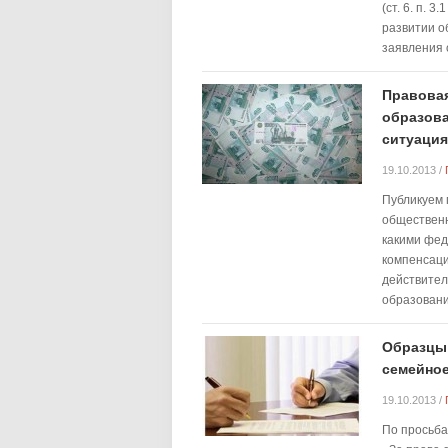
(ст. 6. п. 
развитии о
заявления 
Правовая
образов
ситуация
19.10.2013
/
Публикуем 
общественн
какими фед
компенсаци
действител
образовани
Образцы
семейное
19.10.2013
/
По просьба