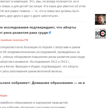
могает в навигации. Это, увы, не всегда получается, но в
 семьи, и для детей так лучше. И в наши дни уместно об этом
 Но всё равно главное — то, что в семье все должны быть
жить друг другу и друг о друге заботиться».
е исследования подтверждают, что аборты
 риск развития рака груди
Семейная политика.РФ
специалистов из Коалиции по борьбе с абортами и раком
3 из 69 эпидемиологических исследований, проведённых за
гг., учёные обнаружили повышение риска развития рака груди
 абортом в анамнезе. Исследования 2012 и 2013 г.,
е в Китае, Франции и Индии, подтверждают, что аборты
т риск заболевания раком молочной железы.
ьское собрание»: Домашнее образования — за и
Медиа
емейного образования и нарушения прав детей,
 его в Москве обсуждают участники программы