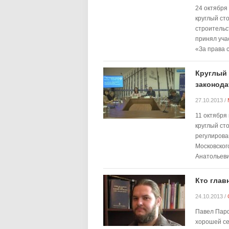
24 октября
круглый ст
строительс
принял уча
«За права 
Круглый 
законода
27.10.2013
/
11 октября
круглый ст
регулирова
Московског
Анатольеви
Кто глав
24.10.2013
/
Павел Парф
хорошей се