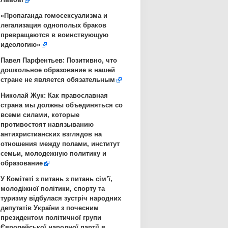
«Пропаганда гомосексуализма и
легализация однополых браков
превращаются в воинствующую
идеологию»
Павел Парфентьев: Позитивно, что
дошкольное образование в нашей
стране не является обязательным
Николай Жук: Как православная
страна мы должны объединяться со
всеми силами, которые
противостоят навязыванию
антихристианских взглядов на
отношения между полами, институт
семьи, молодежную политику и
образование
У Комітеті з питань з питань сім’ї,
молодіжної політики, спорту та
туризму відбулася зустріч народних
депутатів України з почесним
президентом політичної групи
Європейської народної партії в