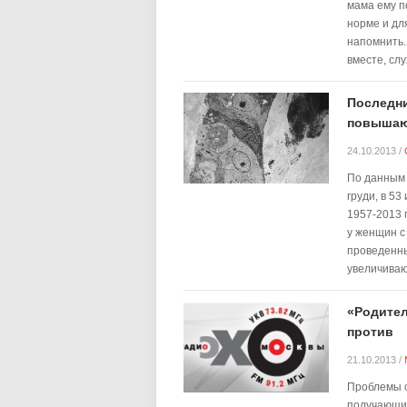
мама ему по
норме и для
напомнить.
вместе, слу
Последни
повышают
24.10.2013
/
По данным 
груди, в 5
1957-2013 
у женщин с
проведенны
увеличиваю
«Родител
против
21.10.2013
/
Проблемы с
получающих