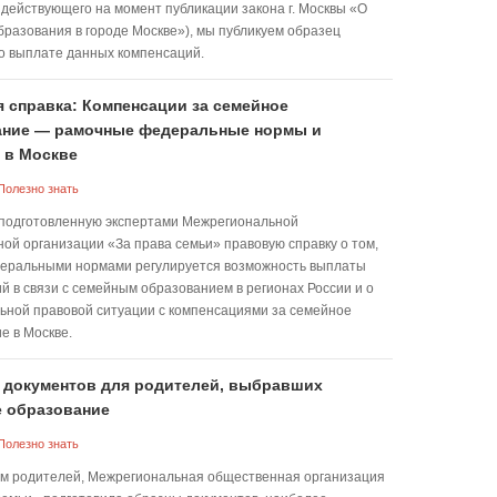
3.1 действующего на момент публикации закона г. Москвы «О
бразования в городе Москве»), мы публикуем образец
о выплате данных компенсаций.
 справка: Компенсации за семейное
ание — рамочные федеральные нормы и
 в Москве
Полезно знать
подготовленную экспертами Межрегиональной
ой организации «За права семьи» правовую справку о том,
еральными нормами регулируется возможность выплаты
й в связи с семейным образованием в регионах России и о
ьной правовой ситуации с компенсациями за семейное
е в Москве.
 документов для родителей, выбравших
 образование
Полезно знать
м родителей, Межрегиональная общественная организация