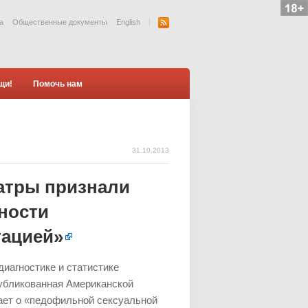
а
Общественные документы
English
щи!
Помочь нам
31.10.2013
атры признали
ности
тацией»
иагностике и статистике
публикованная Американской
ает о «педофильной сексуальной