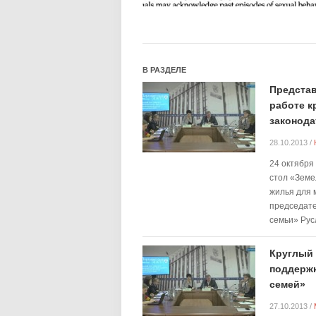
В РАЗДЕЛЕ
Представ
работе к
законода
28.10.2013
/
24 октября
стол «Земе
жилья для 
председате
семьи» Рус
Круглый 
поддержк
семей»
27.10.2013
/