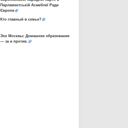
Парламентській Асамблеї Ради
Європи
Кто главный в семье?
Эхо Москвы: Домашнее образование
— за и против.