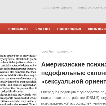
Стать нашим партнером
Политика сотрудничеств
»
Информация
»
СМИ о нас
Присоединиться
Прошу помо
СЕМЕЙНАЯ ПОЛИТИКА.РФ
Американские психи
педофильные склон
«сексуальной ориен
Очередная редакция «Руководства по д
психических расстройств» (DSM-5), о
психиатрической ассоциацией, упомин