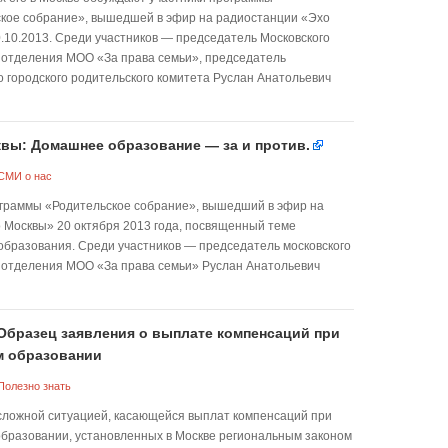
кое собрание», вышедшей в эфир на радиостанции «Эхо
.10.2013. Среди участников — председатель Московского
 отделения МОО «За права семьи», председатель
о городского родительского комитета Руслан Анатольевич
вы: Домашнее образование — за и против.
СМИ о нас
граммы «Родительское собрание», вышедший в эфир на
 Москвы» 20 октября 2013 года, посвященный теме
образования. Среди участников — председатель московского
 отделения МОО «За права семьи» Руслан Анатольевич
Образец заявления о выплате компенсаций при
м образовании
Полезно знать
 сложной ситуацией, касающейся выплат компенсаций при
бразовании, установленных в Москве региональным законом