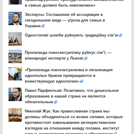
в семью должно быть невозможно»
Эксперты: Соглашение об ассоциации в
сегодняшнем виде — угроза для семьи в
Украине
Одностатеві шлюби руйнують традиційну сім’ю
Пропаганда гомосексуалізму руйнує сім’ї, —
міжнародні експерти у Львові
«Пропаганда гомосексуализма и легализация
однополых браков превращаются в
воинствующую идеологию»
Павел Парфентьев: Позитивно, что дошкольное
образование в нашей стране не является
обязательным
Николай Жук: Как православная страна мы
должны объединяться со всеми силами, которые
противостоят навязыванию антихристианских
взглядов на отношения между полами, институт
семьи, молодежную политику и образование