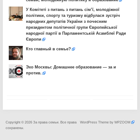
У Комітеті з питань з питань сім’ї, молодіжної
політики, спорту та туризму відбулася зустріч
народних депутатів України з почесним
президентом політичної групи Європейської
народної партії в Парламентській Асамблеї Ради
Європи
Кто главный в семье?
Эхо Москвы: Домашнее образование — за и
против.
Copyright © 2026 За права семьи. Все права
WordPress Theme by
WPZOOM
сохранены.