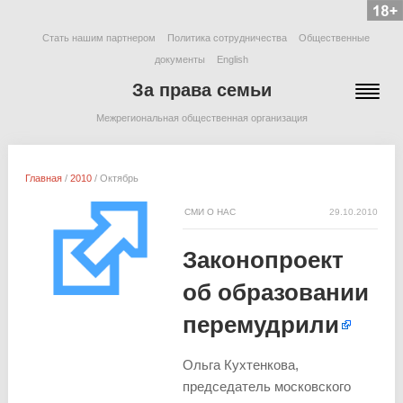
Стать нашим партнером
Политика сотрудничества
Общественные
документы
English
За права семьи
Межрегиональная общественная организация
Главная
/
2010
/
Октябрь
СМИ О НАС
29.10.2010
Законопроект
об образовании
перемудрили
Ольга Кухтенкова,
председатель московского