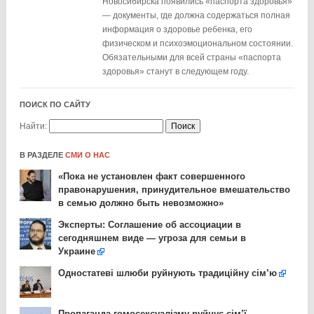
Новосибирска появились «паспорта здоровья»
— документы, где должна содержаться полная
информация о здоровье ребенка, его
физическом и психоэмоциональном состоянии.
Обязательными для всей страны «паспорта
здоровья» станут в следующем году.
ПОИСК ПО САЙТУ
Найти:
В РАЗДЕЛЕ
СМИ О НАС
«Пока не установлен факт совершенного
правонарушения, принудительное вмешательство
в семью должно быть невозможно»
Эксперты: Соглашение об ассоциации в
сегодняшнем виде — угроза для семьи в
Украине
Одностатеві шлюби руйнують традиційну сім’ю
Пропаганда гомосексуалізму руйнує сім’ї, —