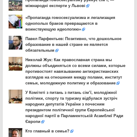
міжнародні експерти у Львові
«Пропаганда гомосексуализма и легализация
однополых браков превращаются в
воинствующую идеологию»
Павел Парфентьев: Позитивно, что дошкольное
образование в нашей стране не является
обязательным
Николай Жук: Как православная страна мы
должны объединяться со всеми силами, которые
противостоят навязыванию антихристианских
взглядов на отношения между полами, институт
семьи, молодежную политику и образование
У Комітеті з питань з питань сім’ї, молодіжної
політики, спорту та туризму відбулася зустріч
народних депутатів України з почесним
президентом політичної групи Європейської
народної партії в Парламентській Асамблеї Ради
Європи
Кто главный в семье?