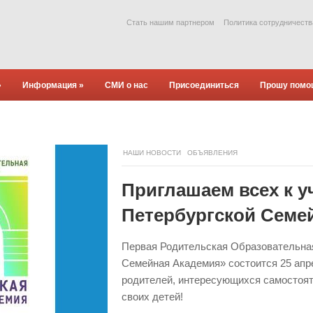
Стать нашим партнером
Политика сотрудничеств
»
Информация
»
СМИ о нас
Присоединиться
Прошу помо
НАШИ НОВОСТИ
ОБЪЯВЛЕНИЯ
Приглашаем всех к у
Петербургской Семе
Первая Родительская Образовательна
Семейная Академия» состоится 25 апр
родителей, интересующихся самостоя
своих детей!