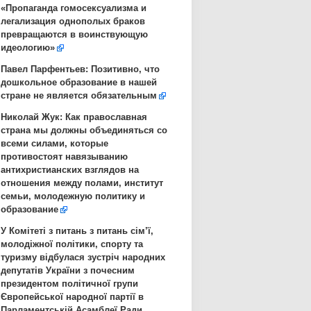
«Пропаганда гомосексуализма и
легализация однополых браков
превращаются в воинствующую
идеологию»
Павел Парфентьев: Позитивно, что
дошкольное образование в нашей
стране не является обязательным
Николай Жук: Как православная
страна мы должны объединяться со
всеми силами, которые
противостоят навязыванию
антихристианских взглядов на
отношения между полами, институт
семьи, молодежную политику и
образование
У Комітеті з питань з питань сім’ї,
молодіжної політики, спорту та
туризму відбулася зустріч народних
депутатів України з почесним
президентом політичної групи
Європейської народної партії в
Парламентській Асамблеї Ради