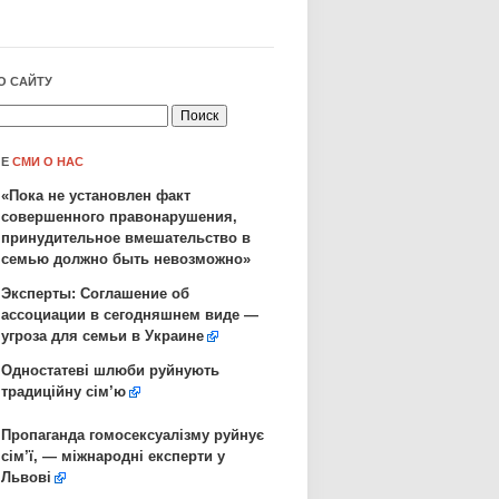
О САЙТУ
ЛЕ
СМИ О НАС
«Пока не установлен факт
совершенного правонарушения,
принудительное вмешательство в
семью должно быть невозможно»
Эксперты: Соглашение об
ассоциации в сегодняшнем виде —
угроза для семьи в Украине
Одностатеві шлюби руйнують
традиційну сім’ю
Пропаганда гомосексуалізму руйнує
сім’ї, — міжнародні експерти у
Львові