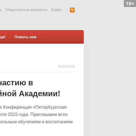
а
Общественные документы
English
щи!
Помочь нам
03.04.2015
частию в
йной Академии!
я Конференция «Петербургская
еля 2015 года. Приглашаем всех
тельным обучением и воспитанием