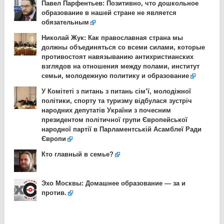
Павел Парфентьев: Позитивно, что дошкольное
образование в нашей стране не является
обязательным
Николай Жук: Как православная страна мы
должны объединяться со всеми силами, которые
противостоят навязыванию антихристианских
взглядов на отношения между полами, институт
семьи, молодежную политику и образование
У Комітеті з питань з питань сім’ї, молодіжної
політики, спорту та туризму відбулася зустріч
народних депутатів України з почесним
президентом політичної групи Європейської
народної партії в Парламентській Асамблеї Ради
Європи
Кто главный в семье?
Эхо Москвы: Домашнее образование — за и
против.