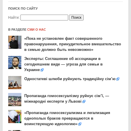
ПОИСК ПО САЙТУ
Найти:
В РАЗДЕЛЕ
СМИ О НАС
«Пока не установлен факт совершенного
правонарушения, принудительное вмешательство
в семью должно быть невозможно»
Эксперты: Соглашение об ассоциации в
сегодняшнем виде — угроза для семьи в
Украине
Одностатеві шлюби руйнують традиційну сім’ю
Пропаганда гомосексуалізму руйнує сім’ї, —
міжнародні експерти у Львові
«Пропаганда гомосексуализма и легализация
однополых браков превращаются в
воинствующую идеологию»