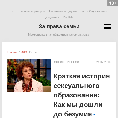
Стать нашим партнером
Политика сотрудничества
Общественные
документы
English
За права семьи
Межрегиональная общественная организация
Главная
/
2013
/
Июль
МОНИТОРИНГ СМИ
29.07.2013
Краткая история
сексуального
образования:
Как мы дошли
до безумия