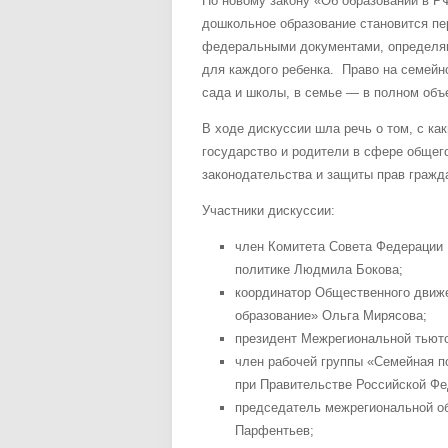
По новому закону «Об образовании в РФ
дошкольное образование становится пе
федеральными документами, определяю
для каждого ребенка. Право на семейн
сада и школы, в семье — в полном объ
В ходе дискуссии шла речь о том, с к
государство и родители в сфере общег
законодательства и защиты прав гражда
Участники дискуссии:
член Комитета Совета Федерации 
политике Людмила Бокова;
координатор Общественного движ
образование» Ольга Мирясова;
президент Межрегиональной тьюто
член рабочей группы «Семейная по
при Правительстве Российской Фе
председатель межрегиональной об
Парфентьев;