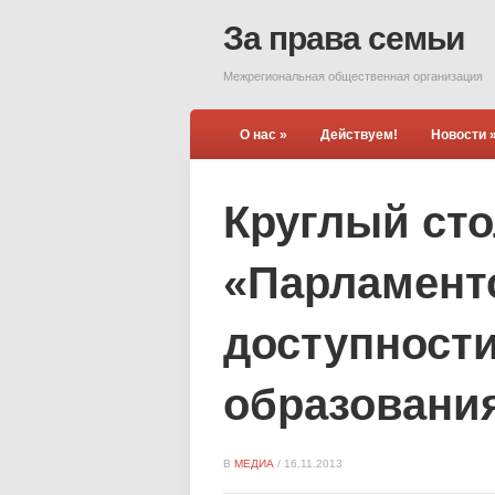
За права семьи
Межрегиональная общественная организация
О нас
»
Действуем!
Новости
Круглый сто
«Парламентс
доступности
образовани
В
МЕДИА
/
16.11.2013