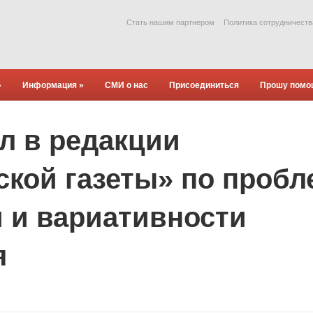
Стать нашим партнером
Политика сотрудничеств
»
Информация
»
СМИ о нас
Присоединиться
Прошу помо
л в редакции
кой газеты» по пробл
 и вариативности
я