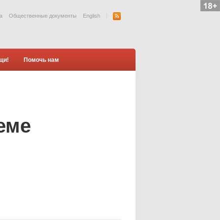
а
Общественные документы
English
щи!
Помочь нам
еме