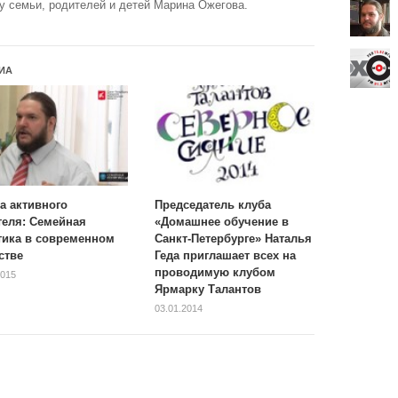
у семьи, родителей и детей Марина Ожегова.
ИА
а активного
Председатель клуба
теля: Семейная
«Домашнее обучение в
тика в современном
Санкт-Петербурге» Наталья
стве
Геда приглашает всех на
проводимую клубом
2015
Ярмарку Талантов
03.01.2014