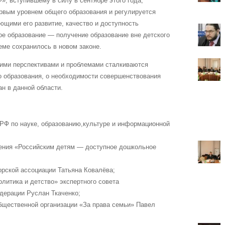
», вступившему в силу в сентябре этого года,
рвым уровнем общего образования и регулируется
щими его развитие, качество и доступность
ое образование — получение образование вне детского
еме сохранилось в новом законе.
акими перспективами и проблемами сталкиваются
о образования, о необходимости совершенствования
н в данной области.
РФ по науке, образованию,культуре и информационной
ения «Российским детям — доступное дошкольное
рской ассоциации Татьяна Ковалёва;
литика и детство» экспертного совета
дерации Руслан Ткаченко;
щественной организации «За права семьи» Павел