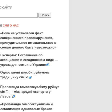
О САЙТУ
ЛЕ
СМИ О НАС
«Пока не установлен факт
совершенного правонарушения,
принудительное вмешательство в
семью должно быть невозможно»
Эксперты: Соглашение об
ассоциации в сегодняшнем виде —
угроза для семьи в Украине
Одностатеві шлюби руйнують
традиційну сім’ю
Пропаганда гомосексуалізму руйнує
сім’ї, — міжнародні експерти у
Львові
«Пропаганда гомосексуализма и
легализация однополых браков