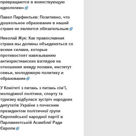
превращаются в воинствующую
идеологию»
Павел Парфентьев: Позитивно, что
дошкольное образование в нашей
стране не является обязательным
Николай Жук: Как православная
страна мы должны объединяться со
всеми силами, которые
противостоят навязыванию
антихристианских взглядов на
отношения между полами, институт
семьи, молодежную политику и
образование
У Комітеті з питань з питань сім’ї,
молодіжної політики, спорту та
туризму відбулася зустріч народних
депутатів України з почесним
президентом політичної групи
Європейської народної партії в
Парламентській Асамблеї Ради
Європи