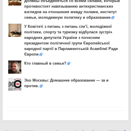
должны объединяться со всеми силами, которые
противостоят навязыванию антихристианских
взглядов на отношения между полами, институт
семьи, молодежную политику и образование
У Комітеті з питань з питань сім’ї, молодіжної
політики, спорту та туризму відбулася зустріч
народних депутатів України з почесним
президентом політичної групи Європейської
народної партії в Парламентській Асамблеї Ради
Європи
Кто главный в семье?
Эхо Москвы: Домашнее образование — за и
против.